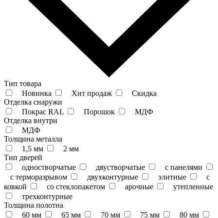
Тип товара
Новинка
Хит продаж
Скидка
Отделка снаружи
Покрас RAL
Порошок
МДФ
Отделка внутри
МДФ
Толщина металла
1,5 мм
2 мм
Тип дверей
одностворчатые
двустворчатые
с панелями
с терморазрывом
двухконтурные
элитные
с
ковкой
со стеклопакетом
арочные
утепленные
трехконтурные
Толщина полотна
60 мм
65 мм
70 мм
75 мм
80 мм