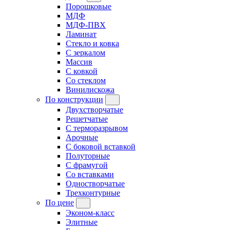
Порошковые
МДФ
МДФ-ПВХ
Ламинат
Стекло и ковка
С зеркалом
Массив
С ковкой
Со стеклом
Винилискожа
По конструкции
Двухстворчатые
Решетчатые
С терморазрывом
Арочные
С боковой вставкой
Полуторные
С фрамугой
Cо вставками
Одностворчатые
Трехконтурные
По цене
Эконом-класс
Элитные