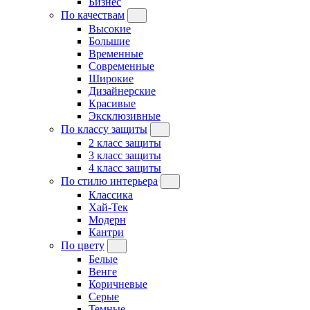
Бизнес
По качествам
Высокие
Большие
Временные
Современные
Широкие
Дизайнерские
Красивые
Эксклюзивные
По классу защиты
2 класс защиты
3 класс защиты
4 класс защиты
По стилю интерьера
Классика
Хай-Тек
Модерн
Кантри
По цвету
Белые
Венге
Коричневые
Серые
Темные