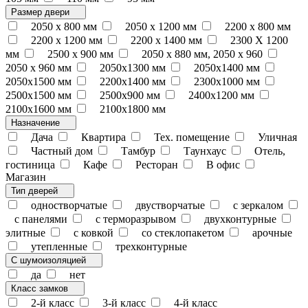
Размер двери
2050 x 800 мм
2050 x 1200 мм
2200 x 800 мм
2200 x 1200 мм
2200 х 1400 мм
2300 Х 1200
мм
2500 х 900 мм
2050 х 880 мм, 2050 х 960
2050 х 960 мм
2050х1300 мм
2050х1400 мм
2050х1500 мм
2200х1400 мм
2300х1000 мм
2500х1500 мм
2500х900 мм
2400х1200 мм
2100х1600 мм
2100х1800 мм
Назначение
Дача
Квартира
Тех. помещение
Уличная
Частный дом
Тамбур
Таунхаус
Отель,
гостиница
Кафе
Ресторан
В офис
Магазин
Тип дверей
одностворчатые
двустворчатые
с зеркалом
с панелями
с терморазрывом
двухконтурные
элитные
с ковкой
со стеклопакетом
арочные
утепленные
трехконтурные
С шумоизоляцией
да
нет
Класс замков
2-й класс
3-й класс
4-й класс