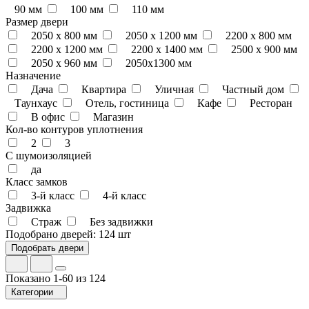
90 мм
100 мм
110 мм
Размер двери
2050 x 800 мм
2050 x 1200 мм
2200 x 800 мм
2200 x 1200 мм
2200 х 1400 мм
2500 х 900 мм
2050 х 960 мм
2050х1300 мм
Назначение
Дача
Квартира
Уличная
Частный дом
Таунхаус
Отель, гостиница
Кафе
Ресторан
В офис
Магазин
Кол-во контуров уплотнения
2
3
С шумоизоляцией
да
Класс замков
3-й класс
4-й класс
Задвижка
Страж
Без задвижки
Подобрано дверей:
124 шт
Показано 1-60 из 124
Категории