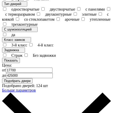
Тип дверей
одностворчатые
двустворчатые
с панелями
с терморазрывом
двухконтурные
элитные
с
ковкой
со стеклопакетом
арочные
утепленные
трехконтурные
С шумоизоляцией
да
Класс замков
3-й класс
4-й класс
Задвижка
Страж
Без задвижки
Цена:
от
до
Подобрано дверей:
124 шт
Больше параметров