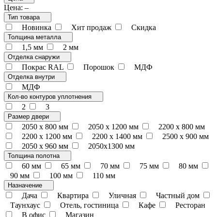
Цена:
–
Тип товара
Новинка
Хит продаж
Скидка
Толщина металла
1,5 мм
2 мм
Отделка снаружи
Покрас RAL
Порошок
МДФ
Отделка внутри
МДФ
Кол-во контуров уплотнения
2
3
Размер двери
2050 x 800 мм
2050 x 1200 мм
2200 x 800 мм
2200 x 1200 мм
2200 х 1400 мм
2500 х 900 мм
2050 х 960 мм
2050х1300 мм
Толщина полотна
60 мм
65 мм
70 мм
75 мм
80 мм
90 мм
100 мм
110 мм
Назначение
Дача
Квартира
Уличная
Частный дом
Таунхаус
Отель, гостиница
Кафе
Ресторан
В офис
Магазин