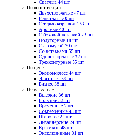
Светлые
44 шт
По конструкции
Двухстворчатые
47 шт
Решетчатые
9 шт
С терморазрывом
153 шт
Арочные
40 шт
С боковой вставкой
23 шт
Полуторные
18 шт
С фрамугой
79 шт
Cо вставками
55 шт
Одностворчатые
32 шт
Трехконтурные
55 шт
По цене
Эконом-класс
44 шт
Элитные
139 шт
Бизнес
38 шт
По качествам
Высокие
36 шт
Большие
32 шт
Временные
2 шт
Современные
48 шт
Широкие
22 шт
Дизайнерские
24 шт
Красивые
48 шт
Эксклюзивные
31 шт