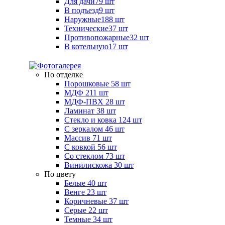
Для дачи
79 шт
В подъезд
9 шт
Наружные
188 шт
Технические
37 шт
Противопожарные
32 шт
В котельную
17 шт
По отделке
Порошковые
58 шт
МДФ
211 шт
МДФ-ПВХ
28 шт
Ламинат
38 шт
Стекло и ковка
124 шт
С зеркалом
46 шт
Массив
71 шт
С ковкой
56 шт
Со стеклом
73 шт
Винилискожа
30 шт
По цвету
Белые
40 шт
Венге
23 шт
Коричневые
37 шт
Серые
22 шт
Темные
34 шт