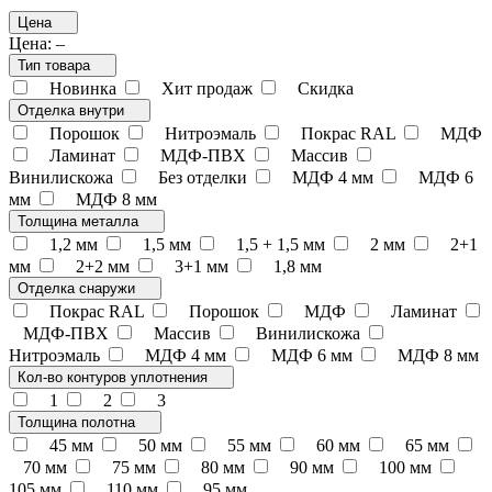
Цена
Цена:
–
Тип товара
Новинка
Хит продаж
Скидка
Отделка внутри
Порошок
Нитроэмаль
Покрас RAL
МДФ
Ламинат
МДФ-ПВХ
Массив
Винилискожа
Без отделки
МДФ 4 мм
МДФ 6
мм
МДФ 8 мм
Толщина металла
1,2 мм
1,5 мм
1,5 + 1,5 мм
2 мм
2+1
мм
2+2 мм
3+1 мм
1,8 мм
Отделка снаружи
Покрас RAL
Порошок
МДФ
Ламинат
МДФ-ПВХ
Массив
Винилискожа
Нитроэмаль
МДФ 4 мм
МДФ 6 мм
МДФ 8 мм
Кол-во контуров уплотнения
1
2
3
Толщина полотна
45 мм
50 мм
55 мм
60 мм
65 мм
70 мм
75 мм
80 мм
90 мм
100 мм
105 мм
110 мм
95 мм