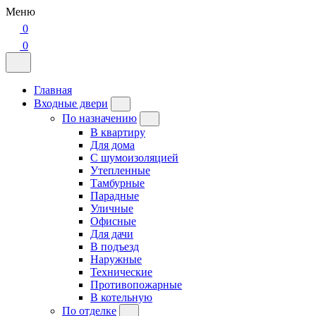
Меню
0
0
Главная
Входные двери
По назначению
В квартиру
Для дома
С шумоизоляцией
Утепленные
Тамбурные
Парадные
Уличные
Офисные
Для дачи
В подъезд
Наружные
Технические
Противопожарные
В котельную
По отделке