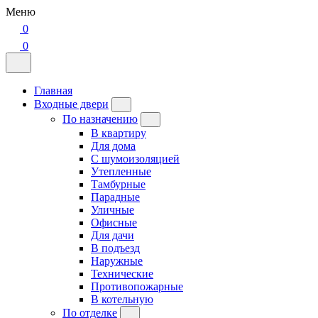
Меню
0
0
Главная
Входные двери
По назначению
В квартиру
Для дома
С шумоизоляцией
Утепленные
Тамбурные
Парадные
Уличные
Офисные
Для дачи
В подъезд
Наружные
Технические
Противопожарные
В котельную
По отделке