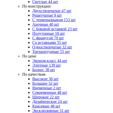
Светлые
44 шт
По конструкции
Двухстворчатые
47 шт
Решетчатые
9 шт
С терморазрывом
153 шт
Арочные
40 шт
С боковой вставкой
23 шт
Полуторные
18 шт
С фрамугой
79 шт
Cо вставками
55 шт
Одностворчатые
32 шт
Трехконтурные
55 шт
По цене
Эконом-класс
44 шт
Элитные
139 шт
Бизнес
38 шт
По качествам
Высокие
36 шт
Большие
32 шт
Временные
2 шт
Современные
48 шт
Широкие
22 шт
Дизайнерские
24 шт
Красивые
48 шт
Эксклюзивные
31 шт