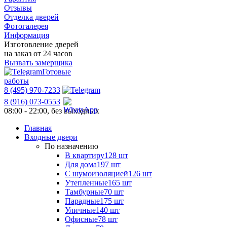
Отзывы
Отделка дверей
Фотогалерея
Информация
Изготовление дверей
на заказ от 24 часов
Вызвать замерщика
Готовые
работы
8 (495) 970-7233
8 (916) 073-0553
08:00 - 22:00, без выходных
Главная
Входные двери
По назначению
В квартиру
128 шт
Для дома
197 шт
С шумоизоляцией
126 шт
Утепленные
165 шт
Тамбурные
70 шт
Парадные
175 шт
Уличные
140 шт
Офисные
78 шт