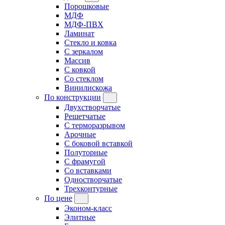
Порошковые
МДФ
МДФ-ПВХ
Ламинат
Стекло и ковка
С зеркалом
Массив
С ковкой
Со стеклом
Винилискожа
По конструкции
Двухстворчатые
Решетчатые
С терморазрывом
Арочные
С боковой вставкой
Полуторные
С фрамугой
Cо вставками
Одностворчатые
Трехконтурные
По цене
Эконом-класс
Элитные