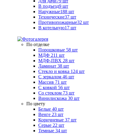
Для дачи
79 шт
В подъезд
9 шт
Наружные
188 шт
Технические
37 шт
Противопожарные
32 шт
В котельную
17 шт
По отделке
Порошковые
58 шт
МДФ
211 шт
МДФ-ПВХ
28 шт
Ламинат
38 шт
Стекло и ковка
124 шт
С зеркалом
46 шт
Массив
71 шт
С ковкой
56 шт
Со стеклом
73 шт
Винилискожа
30 шт
По цвету
Белые
40 шт
Венге
23 шт
Коричневые
37 шт
Серые
22 шт
Темные
34 шт