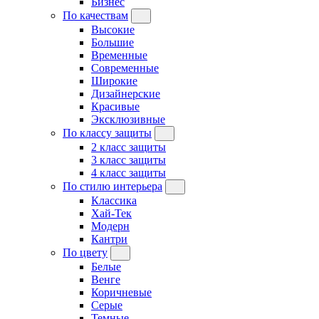
Бизнес
По качествам
Высокие
Большие
Временные
Современные
Широкие
Дизайнерские
Красивые
Эксклюзивные
По классу защиты
2 класс защиты
3 класс защиты
4 класс защиты
По стилю интерьера
Классика
Хай-Тек
Модерн
Кантри
По цвету
Белые
Венге
Коричневые
Серые
Темные